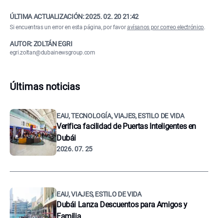
ÚLTIMA ACTUALIZACIÓN:
2025. 02. 20 21:42
Si encuentras un error en esta página, por favor
avísanos por correo electrónico
.
AUTOR: ZOLTÁN EGRI
egri.zoltan@dubainewsgroup.com
Últimas noticias
EAU, TECNOLOGÍA, VIAJES, ESTILO DE VIDA
Verifica facilidad de Puertas Inteligentes en
Dubái
2026. 07. 25
EAU, VIAJES, ESTILO DE VIDA
Dubái Lanza Descuentos para Amigos y
Familia