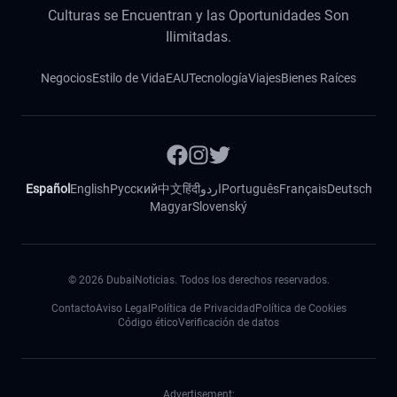
Culturas se Encuentran y las Oportunidades Son
Ilimitadas.
Negocios
Estilo de Vida
EAU
Tecnología
Viajes
Bienes Raíces
Español
English
Русский
中文
हिंदी
اردو
Português
Français
Deutsch
Magyar
Slovenský
©
2026
DubaiNoticias. Todos los derechos reservados.
Contacto
Aviso Legal
Política de Privacidad
Política de Cookies
Código ético
Verificación de datos
Advertisement: