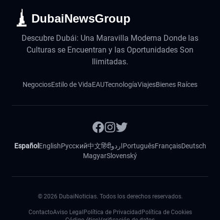
DubaiNewsGroup
Descubre Dubái: Una Maravilla Moderna Donde las
Culturas se Encuentran y las Oportunidades Son
Ilimitadas.
Negocios
Estilo de Vida
EAU
Tecnología
Viajes
Bienes Raíces
Español
English
Русский
中文
हिंदी
اردو
Português
Français
Deutsch
Magyar
Slovenský
©
2026
DubaiNoticias. Todos los derechos reservados.
Contacto
Aviso Legal
Política de Privacidad
Política de Cookies