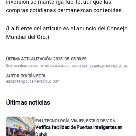
inversión se mantenga fuerte, aunque las
compras cotidianas permanezcan contenidas.
(La fuente del artículo es el anuncio del Consejo
Mundial del Oro.)
ÚLTIMA ACTUALIZACIÓN:
2025. 05. 05 09:59
Si encuentras un error en esta página, por favor
avísanos por correo electrónico
.
AUTOR: ZOLTÁN EGRI
egri.zoltan@dubainewsgroup.com
Últimas noticias
EAU, TECNOLOGÍA, VIAJES, ESTILO DE VIDA
Verifica facilidad de Puertas Inteligentes en
Dubái