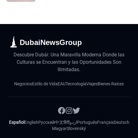
DubaiNewsGroup
Descubre Dubái: Una Maravilla Moderna Donde las
Culturas se Encuentran y las Oportunidades Son
Ilimitadas.
Negocios
Estilo de Vida
EAU
Tecnología
Viajes
Bienes Raíces
Español
English
Русский
中文
हिंदी
اردو
Português
Français
Deutsch
Magyar
Slovenský