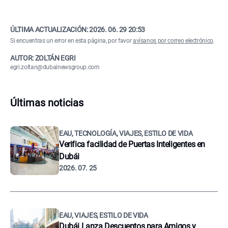
ÚLTIMA ACTUALIZACIÓN:
2026. 06. 29 20:53
Si encuentras un error en esta página, por favor
avísanos por correo electrónico
.
AUTOR: ZOLTÁN EGRI
egri.zoltan@dubainewsgroup.com
Últimas noticias
EAU, TECNOLOGÍA, VIAJES, ESTILO DE VIDA
Verifica facilidad de Puertas Inteligentes en
Dubái
2026. 07. 25
EAU, VIAJES, ESTILO DE VIDA
Dubái Lanza Descuentos para Amigos y