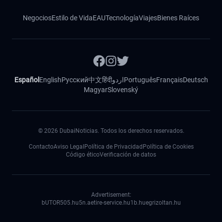
Negocios
Estilo de Vida
EAU
Tecnología
Viajes
Bienes Raíces
Español
English
Русский
中文
हिंदी
اردو
Português
Français
Deutsch
Magyar
Slovenský
©
2026
DubaiNoticias. Todos los derechos reservados.
Contacto
Aviso Legal
Política de Privacidad
Política de Cookies
Código ético
Verificación de datos
Advertisement:
bUTOR5
05.hu
5n.ae
tire-service.hu
1b.hu
egrizoltan.hu