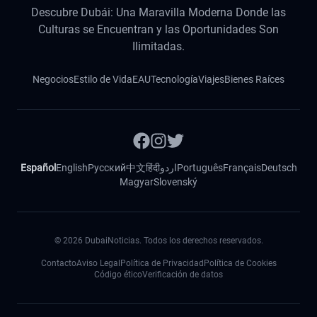
Descubre Dubái: Una Maravilla Moderna Donde las
Culturas se Encuentran y las Oportunidades Son
Ilimitadas.
Negocios
Estilo de Vida
EAU
Tecnología
Viajes
Bienes Raíces
Español
English
Русский
中文
हिंदी
اردو
Português
Français
Deutsch
Magyar
Slovenský
©
2026
DubaiNoticias. Todos los derechos reservados.
Contacto
Aviso Legal
Política de Privacidad
Política de Cookies
Código ético
Verificación de datos