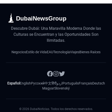
DubaiNewsGroup
Descubre Dubái: Una Maravilla Moderna Donde las
Culturas se Encuentran y las Oportunidades Son
Ilimitadas.
Negocios
Estilo de Vida
EAU
Tecnología
Viajes
Bienes Raíces
Español
English
Русский
中文
हिंदी
اردو
Português
Français
Deutsch
Magyar
Slovenský
©
2026
DubaiNoticias. Todos los derechos reservados.