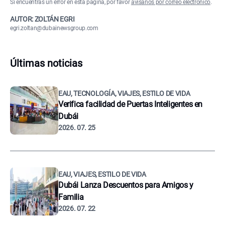
Si encuentras un error en esta página, por favor
avísanos por correo electrónico
.
AUTOR: ZOLTÁN EGRI
egri.zoltan@dubainewsgroup.com
Últimas noticias
EAU, TECNOLOGÍA, VIAJES, ESTILO DE VIDA
Verifica facilidad de Puertas Inteligentes en
Dubái
2026. 07. 25
EAU, VIAJES, ESTILO DE VIDA
Dubái Lanza Descuentos para Amigos y
Familia
2026. 07. 22