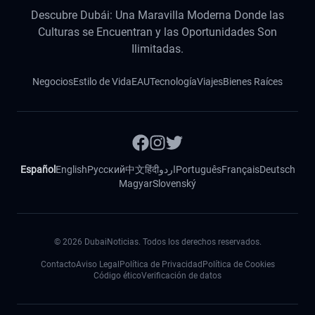
Descubre Dubái: Una Maravilla Moderna Donde las
Culturas se Encuentran y las Oportunidades Son
Ilimitadas.
Negocios
Estilo de Vida
EAU
Tecnología
Viajes
Bienes Raíces
Español
English
Русский
中文
हिंदी
اردو
Português
Français
Deutsch
Magyar
Slovenský
©
2026
DubaiNoticias. Todos los derechos reservados.
Contacto
Aviso Legal
Política de Privacidad
Política de Cookies
Código ético
Verificación de datos