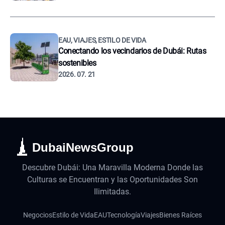
EAU, VIAJES, ESTILO DE VIDA
Conectando los vecindarios de Dubái: Rutas
sostenibles
2026. 07. 21
DubaiNewsGroup
Descubre Dubái: Una Maravilla Moderna Donde las
Culturas se Encuentran y las Oportunidades Son
Ilimitadas.
Negocios
Estilo de Vida
EAU
Tecnología
Viajes
Bienes Raíces