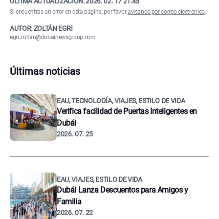
ÚLTIMA ACTUALIZACIÓN:
2026. 02. 17 21:45
Si encuentras un error en esta página, por favor
avísanos por correo electrónico
.
AUTOR: ZOLTÁN EGRI
egri.zoltan@dubainewsgroup.com
Últimas noticias
EAU, TECNOLOGÍA, VIAJES, ESTILO DE VIDA
Verifica facilidad de Puertas Inteligentes en
Dubái
2026. 07. 25
EAU, VIAJES, ESTILO DE VIDA
Dubái Lanza Descuentos para Amigos y
Familia
2026. 07. 22