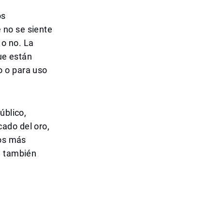
os
 no se siente
o no. La
que están
o o para uso
úblico,
ado del oro,
tos más
e también