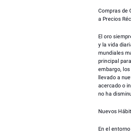
Compras de O
a Precios Ré
El oro siempr
y la vida dia
mundiales má
principal par
embargo, los
llevado a nue
acercado o in
no ha dismin
Nuevos Hábit
En el entorno