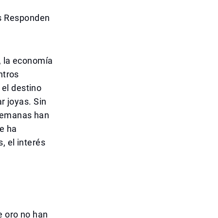
es Responden
, la economía
ntros
el destino
r joyas. Sin
 semanas han
se ha
, el interés
.
e oro no han