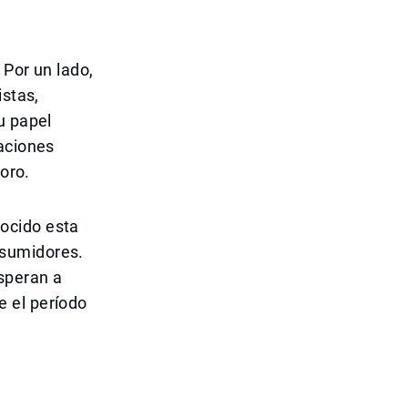
 Por un lado,
istas,
u papel
raciones
 oro.
ocido esta
nsumidores.
speran a
 el período