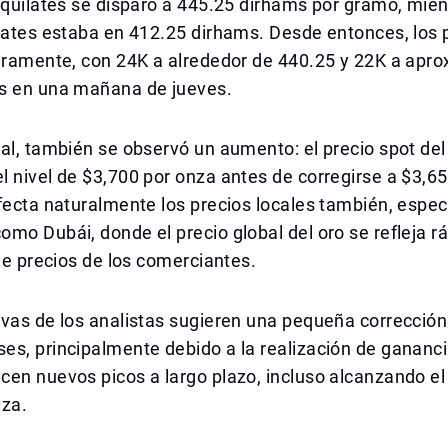
 quilates se disparó a 445.25 dirhams por gramo, mien
lates estaba en 412.25 dirhams. Desde entonces, los 
geramente, con 24K a alrededor de 440.25 y 22K a ap
s en una mañana de jueves.
al, también se observó un aumento: el precio spot del
 nivel de $3,700 por onza antes de corregirse a $3,65
fecta naturalmente los precios locales también, espe
mo Dubái, donde el precio global del oro se refleja 
 de precios de los comerciantes.
vas de los analistas sugieren una pequeña corrección
s, principalmente debido a la realización de gananci
en nuevos picos a largo plazo, incluso alcanzando el 
nza.