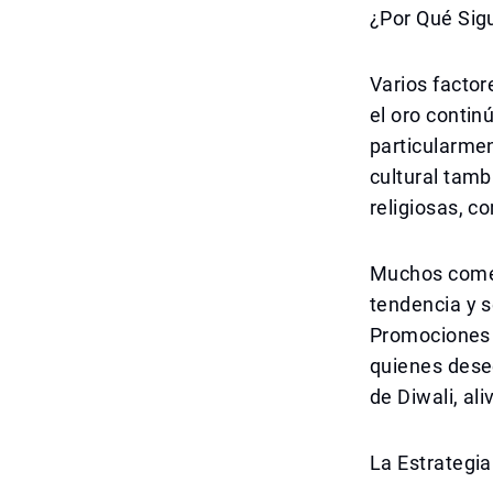
¿Por Qué Sig
Varios factor
el oro contin
particularmen
cultural tamb
religiosas, c
Muchos comer
tendencia y 
Promociones 
quienes dese
de Diwali, al
La Estrategi