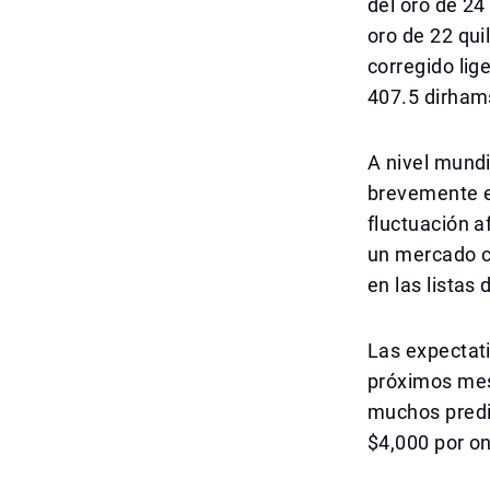
del oro de 24
oro de 22 qui
corregido li
407.5 dirham
A nivel mundi
brevemente el
fluctuación a
un mercado co
en las listas
Las expectati
próximos mese
muchos predic
$4,000 por o