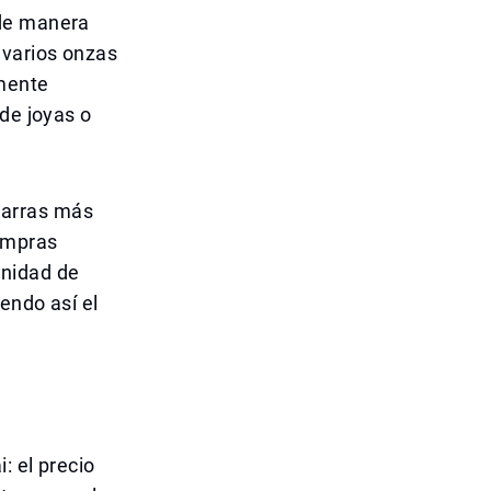
 de manera
 varios onzas
lmente
 de joyas o
barras más
ompras
unidad de
endo así el
: el precio