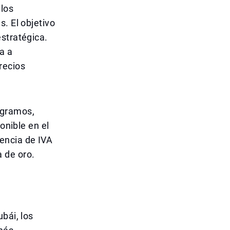
los
. El objetivo
stratégica.
a a
recios
 gramos,
onible en el
encia de IVA
 de oro.
bái, los