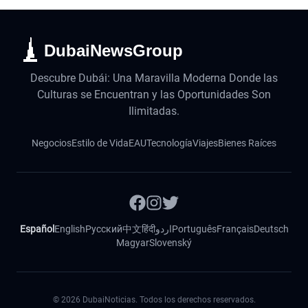
DubaiNewsGroup
Descubre Dubái: Una Maravilla Moderna Donde las
Culturas se Encuentran y las Oportunidades Son
Ilimitadas.
Negocios
Estilo de Vida
EAU
Tecnología
Viajes
Bienes Raíces
Español
English
Русский
中文
हिंदी
اردو
Português
Français
Deutsch
Magyar
Slovenský
©
2026
DubaiNoticias. Todos los derechos reservados.