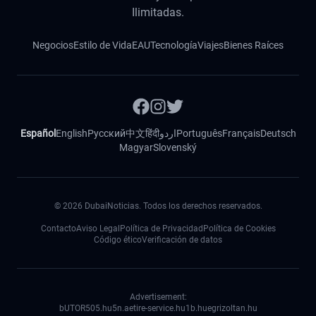
Ilimitadas.
Negocios
Estilo de Vida
EAU
Tecnología
Viajes
Bienes Raíces
Español
English
Русский
中文
हिंदी
اردو
Português
Français
Deutsch
Magyar
Slovenský
©
2026
DubaiNoticias. Todos los derechos reservados.
Contacto
Aviso Legal
Política de Privacidad
Política de Cookies
Código ético
Verificación de datos
Advertisement:
bUTOR5
05.hu
5n.ae
tire-service.hu
1b.hu
egrizoltan.hu