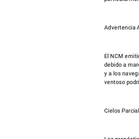
Advertencia A
El NCM emitió
debido a mar
y a los naveg
ventoso podr
Cielos Parci