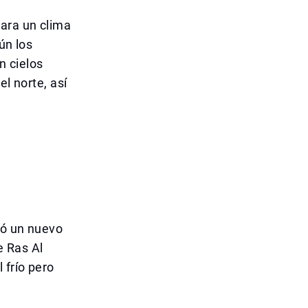
ara un clima
ún los
n cielos
el norte, así
ró un nuevo
e Ras Al
 frío pero