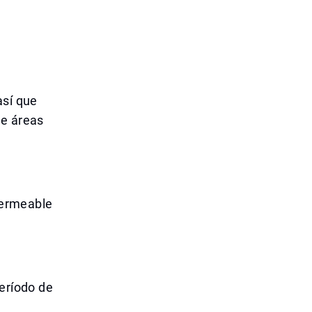
así que
te áreas
mpermeable
período de