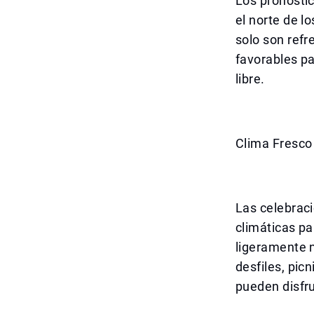
Los pronóstic
el norte de l
solo son refr
favorables pa
libre.
Clima Fresco
Las celebraci
climáticas pa
ligeramente n
desfiles, picn
pueden disfru