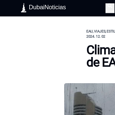
DubaiNoticias
Buscar
EAU, VIAJES, ESTI
2024. 12. 02
Clima
de E