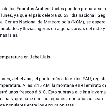
es de los Emiratos Árabes Unidos pueden prepararse p
 lunes, ya que el país celebra su 53º día nacional. Seg
del Centro Nacional de Meteorología (NCM), se espera
nublados y lluvias ligeras en algunas áreas del este y 
nas islas.
Temperatura en Jebel Jais
unes, Jebel Jais, el punto más alto en los EAU, regist
mperatura. A las 3:15 AM, la montaña en el emirato d
tró unos frescos 6.6°C. Esto subraya el clima invernal
del país, que hace que las regiones montañosas sean
te populares entre los excursionistas.