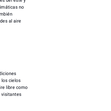
nes del este y
limáticas no
ambién
des al aire
diciones
los cielos
ire libre como
 visitantes