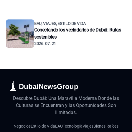
EAU, VIAJES, ESTILO DE VIDA
Conectando los vecindarios de Dubái: Rutas
sostenibles
2026. 07. 21
DubaiNewsGroup
Descubre Dubái: Una Maravilla Moderna Donde las
Culturas se Encuentran y las Oportunidades Son
Ilimitadas.
Negocios
Estilo de Vida
EAU
Tecnología
Viajes
Bienes Raíces