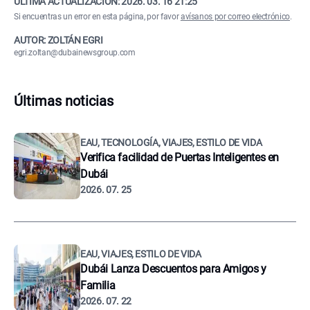
ÚLTIMA ACTUALIZACIÓN:
2026. 03. 16 21:25
Si encuentras un error en esta página, por favor
avísanos por correo electrónico
.
AUTOR: ZOLTÁN EGRI
egri.zoltan@dubainewsgroup.com
Últimas noticias
EAU, TECNOLOGÍA, VIAJES, ESTILO DE VIDA
Verifica facilidad de Puertas Inteligentes en
Dubái
2026. 07. 25
EAU, VIAJES, ESTILO DE VIDA
Dubái Lanza Descuentos para Amigos y
Familia
2026. 07. 22