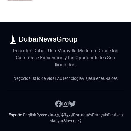
DubaiNewsGroup
Descubre Dubái: Una Maravilla Moderna Donde las
Culturas se Encuentran y las Oportunidades Son
Ilimitadas.
Negocios
Estilo de Vida
EAU
Tecnología
Viajes
Bienes Raíces
Español
English
Русский
中文
हिंदी
اردو
Português
Français
Deutsch
Magyar
Slovenský