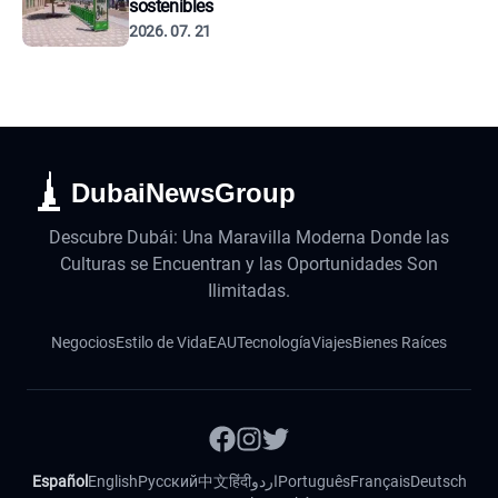
sostenibles
2026. 07. 21
DubaiNewsGroup
Descubre Dubái: Una Maravilla Moderna Donde las
Culturas se Encuentran y las Oportunidades Son
Ilimitadas.
Negocios
Estilo de Vida
EAU
Tecnología
Viajes
Bienes Raíces
Español
English
Русский
中文
हिंदी
اردو
Português
Français
Deutsch