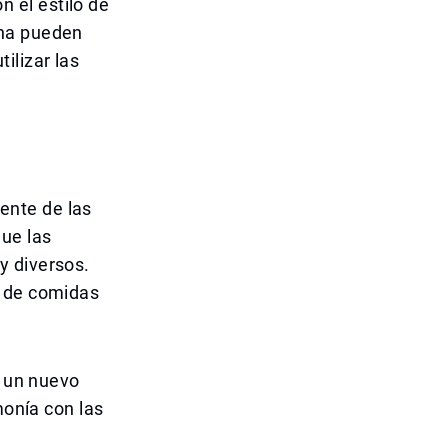
 el estilo de
ina pueden
ilizar las
ente de las
ue las
y diversos.
d de comidas
a un nuevo
monía con las