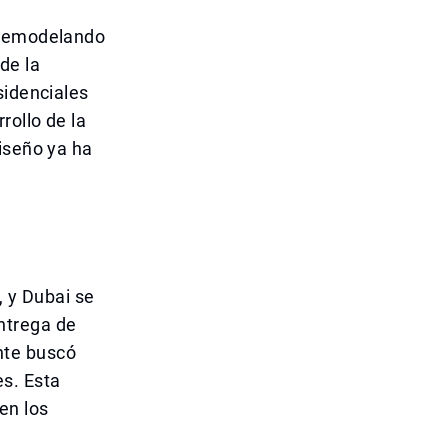
z remodelando
de la
sidenciales
rollo de la
iseño ya ha
, y Dubai se
ntrega de
nte buscó
es. Esta
en los