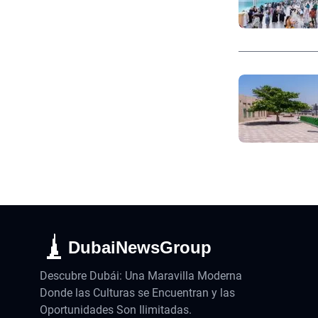
DubaiNewsGroup
Descubre Dubái: Una Maravilla Moderna
Donde las Culturas se Encuentran y las
Oportunidades Son Ilimitadas.