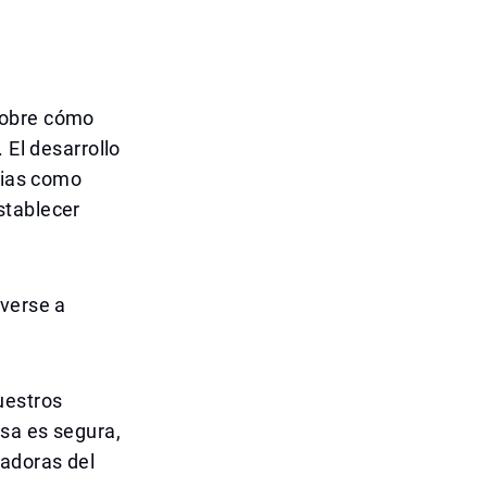
sobre cómo
 El desarrollo
rias como
stablecer
everse a
uestros
sa es segura,
vadoras del