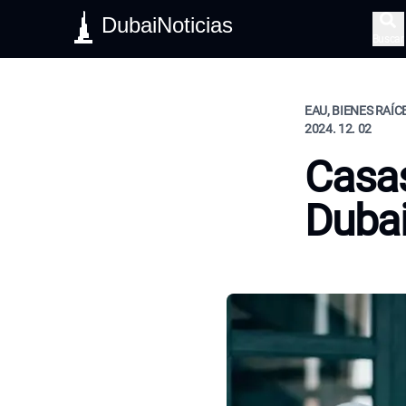
DubaiNoticias
Buscar
EAU, BIENES RAÍCE
2024. 12. 02
Casas
Duba