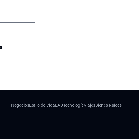
s
Negocios
Estilo de Vida
EAU
Tecnología
Viajes
Bienes Raíces