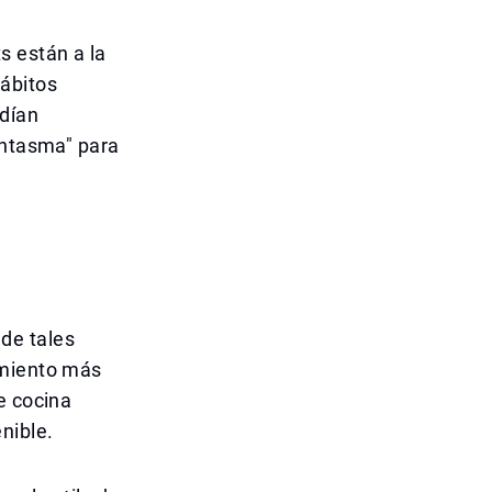
s están a la
hábitos
ndían
antasma" para
de tales
imiento más
e cocina
nible.