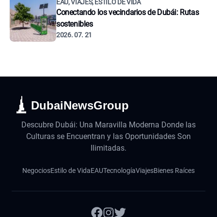
EAU, VIAJES, ESTILO DE VIDA
Conectando los vecindarios de Dubái: Rutas
sostenibles
2026. 07. 21
DubaiNewsGroup
Descubre Dubái: Una Maravilla Moderna Donde las
Culturas se Encuentran y las Oportunidades Son
Ilimitadas.
Negocios
Estilo de Vida
EAU
Tecnología
Viajes
Bienes Raíces