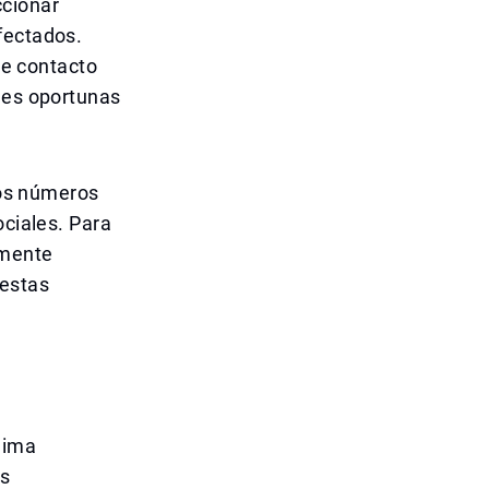
ccionar
fectados.
de contacto
ones oportunas
dos números
ociales. Para
amente
 estas
lima
as