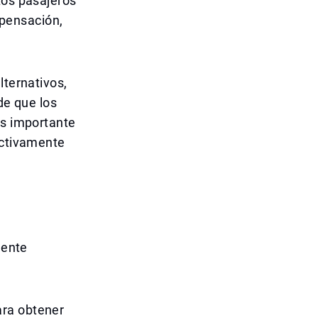
Los pasajeros
pensación,
lternativos,
de que los
Es importante
activamente
mente
ara obtener