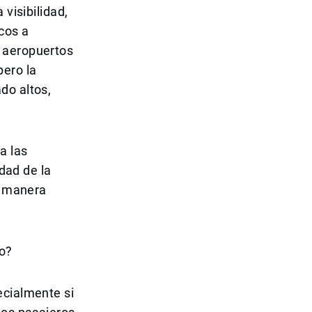
 visibilidad,
cos a
y aeropuertos
pero la
do altos,
a las
idad de la
e manera
lo?
ecialmente si