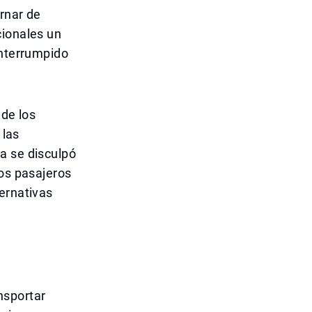
rnar de
cionales un
interrumpido
 de los
 las
a se disculpó
los pasajeros
ernativas
ansportar