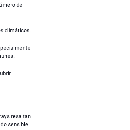
 número de
os climáticos.
especialmente
munes.
ubrir
ways resaltan
ndo sensible