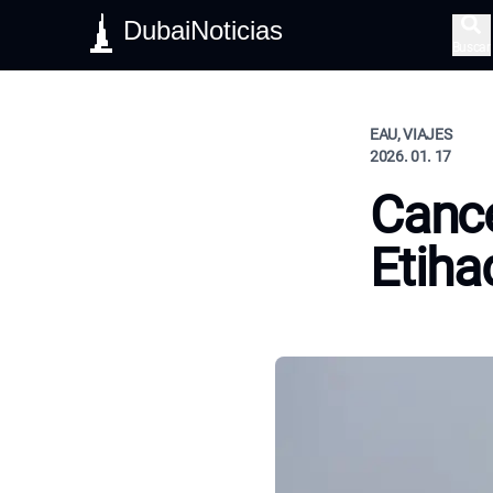
DubaiNoticias
Buscar
EAU, VIAJES
2026. 01. 17
Cance
Etiha