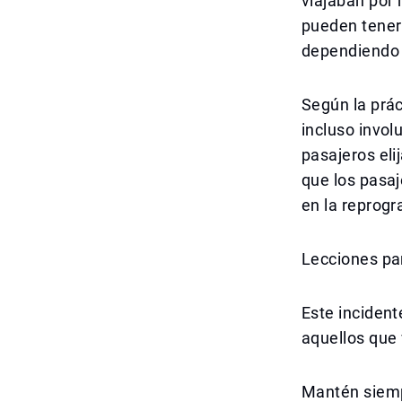
viajaban por 
pueden tener
dependiendo d
Según la prác
incluso invol
pasajeros eli
que los pasaj
en la reprog
Lecciones par
Este incident
aquellos que 
Mantén siemp