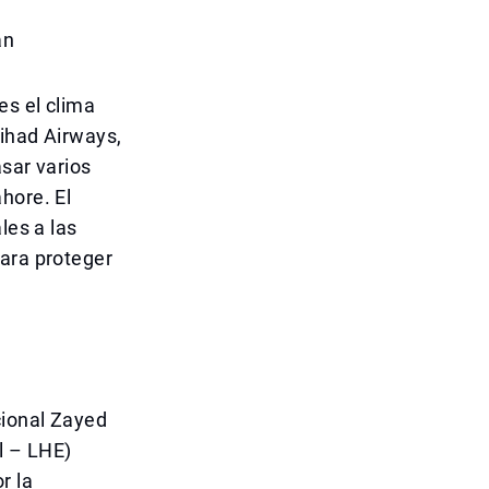
án
es el clima
tihad Airways,
asar varios
hore. El
les a las
para proteger
cional Zayed
l – LHE)
r la