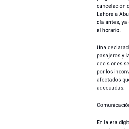
cancelación d
Lahore a Abu 
día antes, ya
el horario.
Una declaraci
pasajeros y l
decisiones se
por los incon
afectados que
adecuadas.
Comunicación
En la era digi