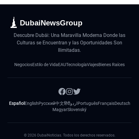
DubaiNewsGroup
Descubre Dubái: Una Maravilla Moderna Donde las
Culturas se Encuentran y las Oportunidades Son
Ilimitadas.
Negocios
Estilo de Vida
EAU
Tecnología
Viajes
Bienes Raíces
Español
English
Русский
中文
हिंदी
اردو
Português
Français
Deutsch
Magyar
Slovenský
©
2026
DubaiNoticias. Todos los derechos reservados.