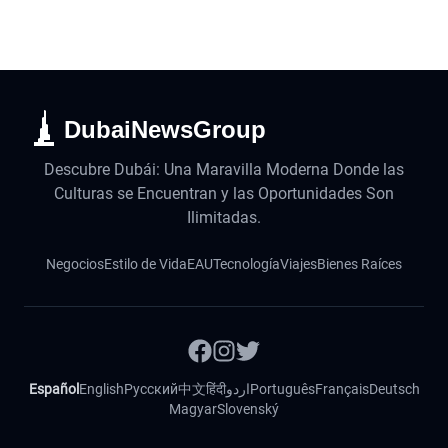
DubaiNewsGroup
Descubre Dubái: Una Maravilla Moderna Donde las
Culturas se Encuentran y las Oportunidades Son
Ilimitadas.
Negocios
Estilo de Vida
EAU
Tecnología
Viajes
Bienes Raíces
Español
English
Русский
中文
हिंदी
اردو
Português
Français
Deutsch
Magyar
Slovenský