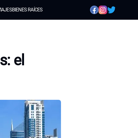
IAJES
BIENES RAÍCES
: el