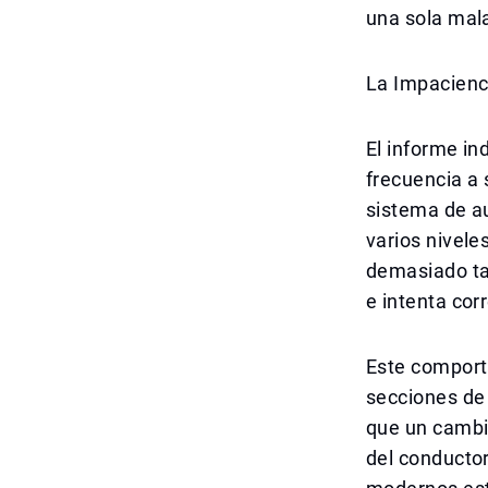
una sola mal
La Impacienc
El informe in
frecuencia a 
sistema de a
varios nivel
demasiado tar
e intenta cor
Este comport
secciones de 
que un cambio
del conductor