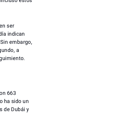
incluso estos
en ser
ía indican
. Sin embargo,
gundo, a
guimiento.
con 663
o ha sido un
as de Dubái y