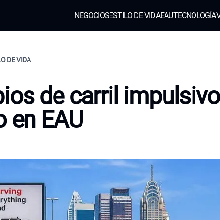
NEGOCIOS
ESTILO DE VIDA
EAU
TECNOLOGÍA
V
LO DE VIDA
os de carril impulsivos
o en EAU