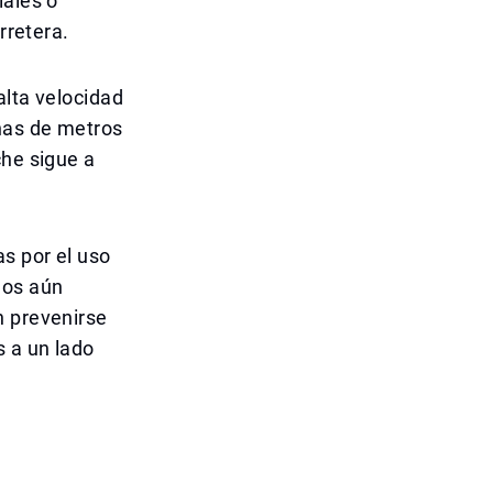
iales o
rretera.
alta velocidad
nas de metros
che sigue a
as por el uso
hos aún
n prevenirse
 a un lado