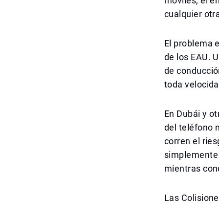
móviles, el e
cualquier otr
El problema e
de los EAU. 
de conducción
toda velocida
En Dubái y ot
del teléfono
corren el rie
simplemente s
mientras con
Las Colisione