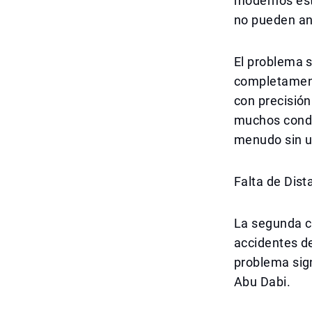
modernos est
no pueden anu
El problema s
completament
con precisión
muchos condu
menudo sin u
Falta de Dis
La segunda c
accidentes de
problema sign
Abu Dabi.