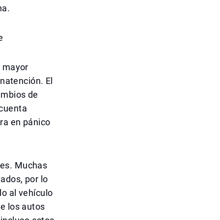
na.
e
n mayor
inatención. El
ambios de
 cuenta
ra en pánico
des. Muchas
ados, por lo
o al vehículo
e los autos