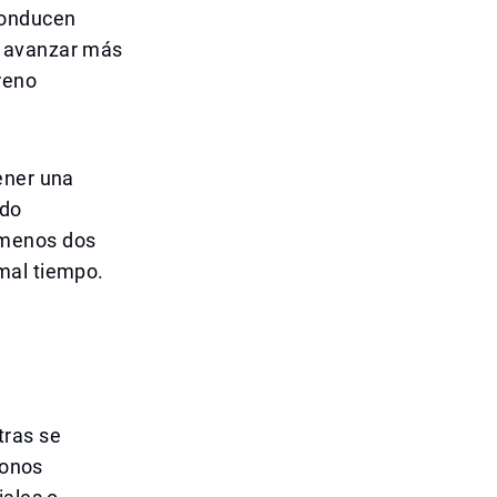
conducen
o avanzar más
reno
ener una
ado
 menos dos
mal tiempo.
tras se
fonos