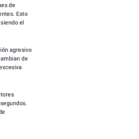
nes de
entes. Esto
siendo el
ción agresivo
cambian de
 excesiva
ctores
 segundos.
de