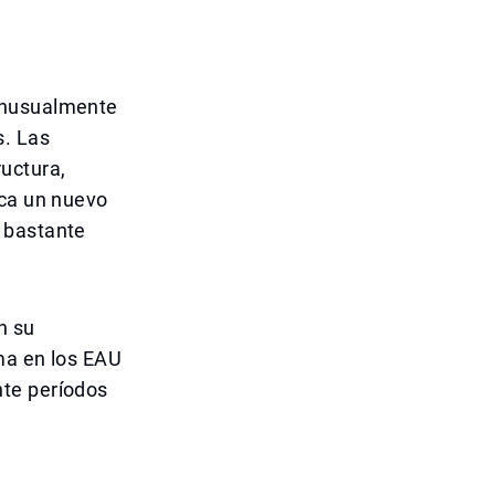
 inusualmente
s. Las
ructura,
rca un nuevo
 bastante
n su
ima en los EAU
nte períodos