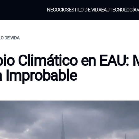
NEGOCIOS
ESTILO DE VIDA
EAU
TECNOLOGÍA
V
LO DE VIDA
io Climático en EAU:
a Improbable