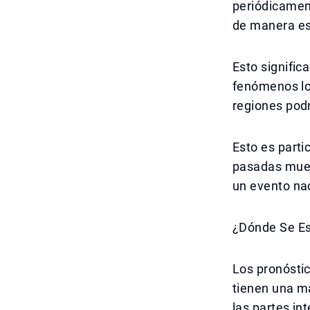
periódicamen
de manera es
Esto signific
fenómenos loc
regiones pod
Esto es parti
pasadas mues
un evento nac
¿Dónde Se Es
Los pronóstic
tienen una ma
las partes in