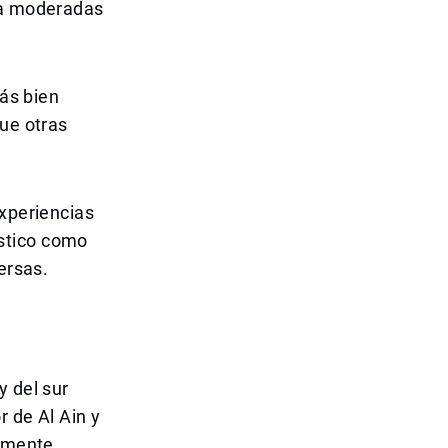
s a moderadas
más bien
que otras
experiencias
stico como
ersas.
y del sur
r de Al Ain y
armente