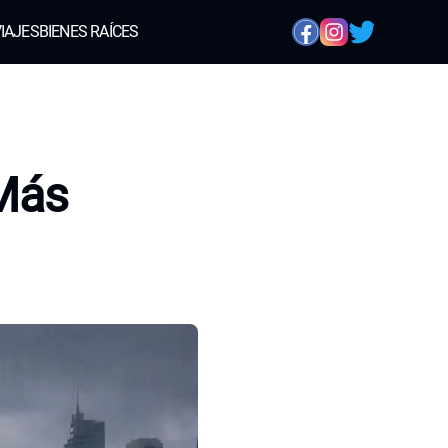
IAJES
BIENES RAÍCES
 Más