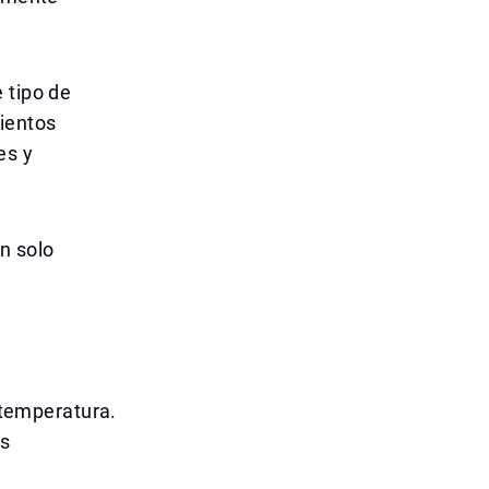
 tipo de
ientos
es y
n solo
e temperatura.
es