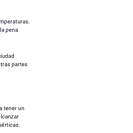
,
emperaturas.
 la pena
ciudad
tras partes
a tener un
alcanzar
érticas.