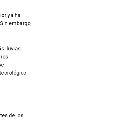
ior ya ha
. Sin embargo,
s lluvias.
enos
se
teorológico
rtes de los