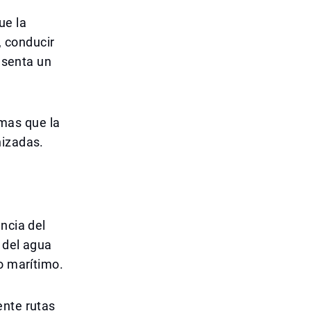
ue la
, conducir
resenta un
mas que la
nizadas.
ncia del
e del agua
o marítimo.
ente rutas