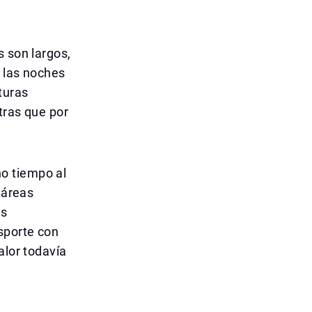
s son largos,
e las noches
turas
tras que por
o tiempo al
 áreas
es
sporte con
alor todavía