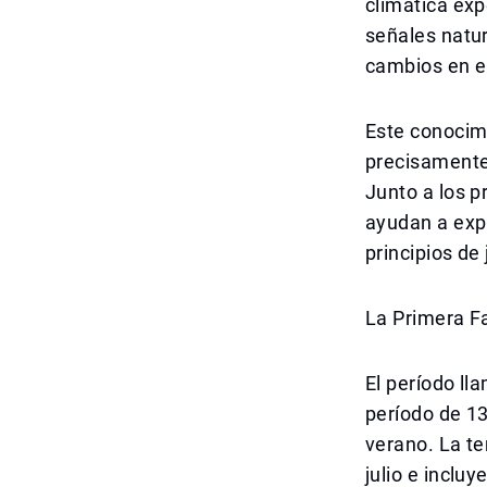
climática exp
señales natur
cambios en el
Este conocim
precisamente 
Junto a los 
ayudan a expl
principios de
La Primera Fa
El período ll
período de 13
verano. La t
julio e inclu