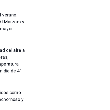
l verano,
 Al Marzam y
y mayor
d del aire a
eras,
mperatura
n día de 41
cidos como
bochornoso y