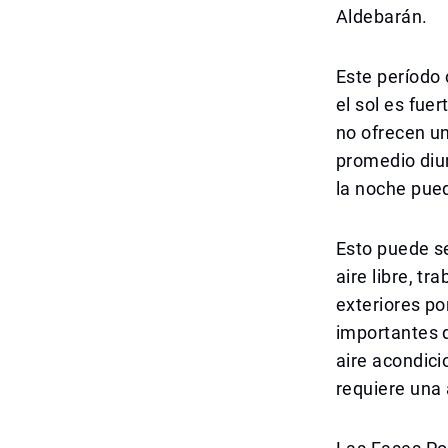
Aldebarán.
Este período 
el sol es fue
no ofrecen un
promedio diur
la noche pue
Esto puede s
aire libre, t
exteriores p
importantes 
aire acondici
requiere una 