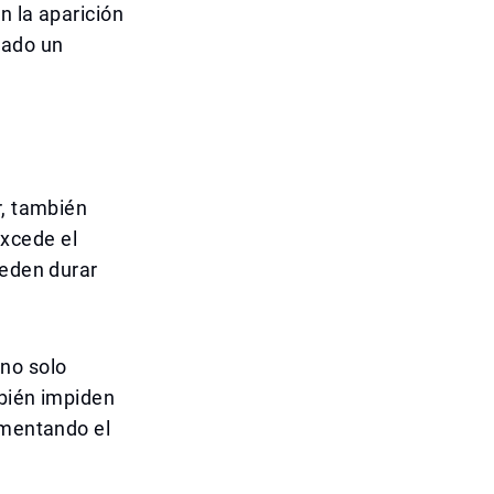
n la aparición
lado un
r, también
xcede el
ueden durar
 no solo
mbién impiden
umentando el