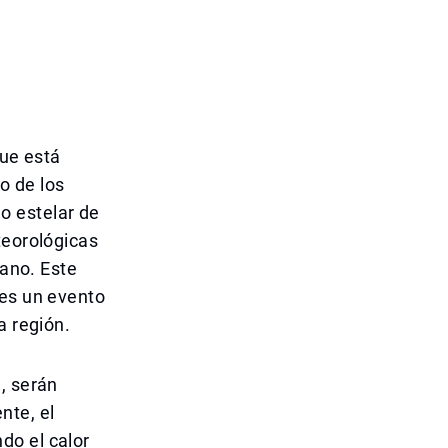
que está
o de los
o estelar de
teorológicas
rano. Este
 es un evento
a región.
, serán
nte, el
do el calor