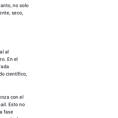
anto, no solo
ente, seco,
al al
o. En el
rada
o científico,
enza con el
ail. Esto no
na fase