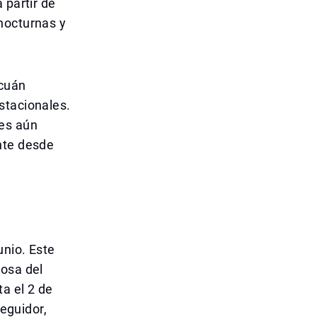
 partir de
nocturnas y
 cuán
stacionales.
les aún
nte desde
unio. Este
rosa del
a el 2 de
seguidor,