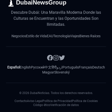
DubaiNewsGroup
Descubre Dubái: Una Maravilla Moderna Donde las
Culturas se Encuentran y las Oportunidades Son
Ilimitadas.
Negocios
Estilo de Vida
EAU
Tecnología
Viajes
Bienes Raíces
Español
English
Русский
中文
हिंदी
اردو
Português
Français
Deutsch
Magyar
Slovenský
©
2026
DubaiNoticias. Todos los derechos reservados.
Contacto
Aviso Legal
Política de Privacidad
Política de Cookies
Código ético
Verificación de datos