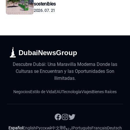
sostenibles
2026. 07. 21
DubaiNewsGroup
Descubre Dubái: Una Maravilla Moderna Donde las
Culturas se Encuentran y las Oportunidades Son
Ilimitadas.
Negocios
Estilo de Vida
EAU
Tecnología
Viajes
Bienes Raíces
Español
English
Русский
中文
हिंदी
اردو
Português
Français
Deutsch