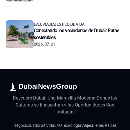
EAU, VIAJES, ESTILO DE VIDA
Conectando los vecindarios de Dubái: Rutas
sostenibles
2026. 07. 21
DubaiNewsGroup
Descubre Dubái: Una Maravilla Moderna Donde las
Culturas se Encuentran y las Oportunidades Son
Ilimitadas.
Negocios
Estilo de Vida
EAU
Tecnología
Viajes
Bienes Raíces