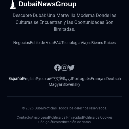
DubaiNewsGroup
Descubre Dubái: Una Maravilla Moderna Donde las
Culturas se Encuentran y las Oportunidades Son
Ilimitadas.
Negocios
Estilo de Vida
EAU
Tecnología
Viajes
Bienes Raíces
Español
English
Русский
中文
हिंदी
اردو
Português
Français
Deutsch
Magyar
Slovenský
©
2026
DubaiNoticias. Todos los derechos reservados.
Contacto
Aviso Legal
Política de Privacidad
Política de Cookies
Código ético
Verificación de datos