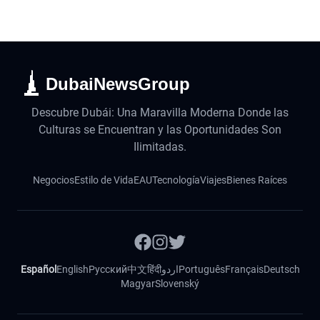
DubaiNewsGroup
Descubre Dubái: Una Maravilla Moderna Donde las
Culturas se Encuentran y las Oportunidades Son
Ilimitadas.
Negocios
Estilo de Vida
EAU
Tecnología
Viajes
Bienes Raíces
Español
English
Русский
中文
हिंदी
اردو
Português
Français
Deutsch
Magyar
Slovenský