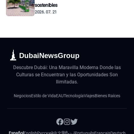
sostenibles
2026. 07. 21
DubaiNewsGroup
Descubre Dubái: Una Maravilla Moderna Donde las
Culturas se Encuentran y las Oportunidades Son
Ilimitadas.
Negocios
Estilo de Vida
EAU
Tecnología
Viajes
Bienes Raíces
Español
English
Русский
中文
हिंदी
اردو
Português
Français
Deutsch