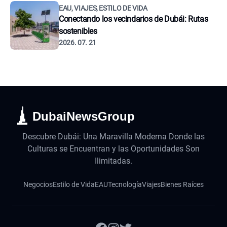
EAU, VIAJES, ESTILO DE VIDA
Conectando los vecindarios de Dubái: Rutas
sostenibles
2026. 07. 21
DubaiNewsGroup
Descubre Dubái: Una Maravilla Moderna Donde las
Culturas se Encuentran y las Oportunidades Son
Ilimitadas.
Negocios
Estilo de Vida
EAU
Tecnología
Viajes
Bienes Raíces