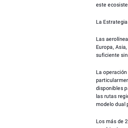
este ecosist
La Estrategia
Las aerolíne
Europa, Asia,
suficiente si
La operación 
particularmen
disponibles p
las rutas reg
modelo dual 
Los más de 25