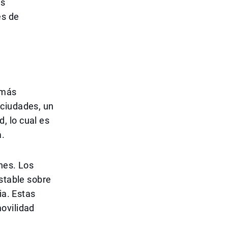
os
es de
 más
 ciudades, un
, lo cual es
a.
nes. Los
estable sobre
ia. Estas
ovilidad