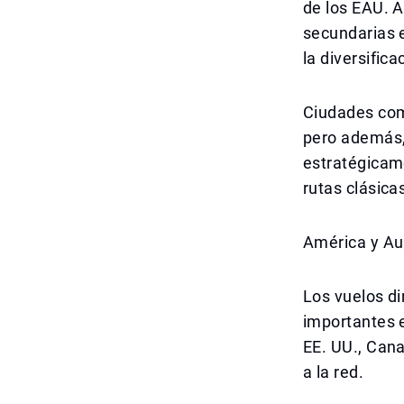
de los EAU. 
secundarias e
la diversifica
Ciudades como
pero además,
estratégicame
rutas clásic
América y Au
Los vuelos di
importantes 
EE. UU., Can
a la red.