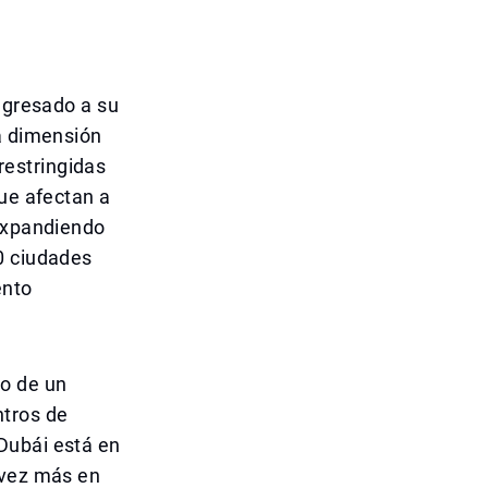
regresado a su
va dimensión
estringidas
que afectan a
 expandiendo
0 ciudades
ento
do de un
ntros de
Dubái está en
 vez más en