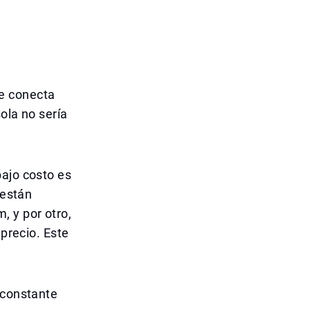
e conecta
sola no sería
bajo costo es
 están
, y por otro,
 precio. Este
 constante