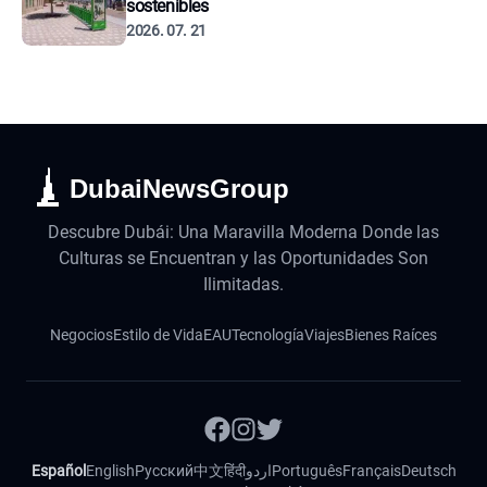
sostenibles
2026. 07. 21
DubaiNewsGroup
Descubre Dubái: Una Maravilla Moderna Donde las
Culturas se Encuentran y las Oportunidades Son
Ilimitadas.
Negocios
Estilo de Vida
EAU
Tecnología
Viajes
Bienes Raíces
Español
English
Русский
中文
हिंदी
اردو
Português
Français
Deutsch