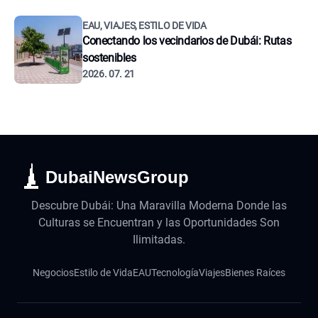
EAU, VIAJES, ESTILO DE VIDA
Conectando los vecindarios de Dubái: Rutas
sostenibles
2026. 07. 21
DubaiNewsGroup
Descubre Dubái: Una Maravilla Moderna Donde las
Culturas se Encuentran y las Oportunidades Son
Ilimitadas.
Negocios
Estilo de Vida
EAU
Tecnología
Viajes
Bienes Raíces