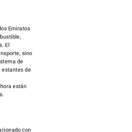
 los Emiratos
bustible,
. El
ansporte, sino
istema de
s estantes de
ahora están
s.
lacionado con