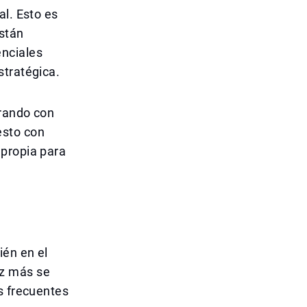
al. Esto es
están
enciales
stratégica.
erando con
esto con
 propia para
ién en el
ez más se
s frecuentes