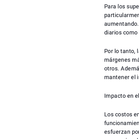
Para los supe
particularmen
aumentando. 
diarios como 
Por lo tanto,
márgenes más
otros. Ademá
mantener el i
Impacto en e
Los costos en
funcionamien
esfuerzan por