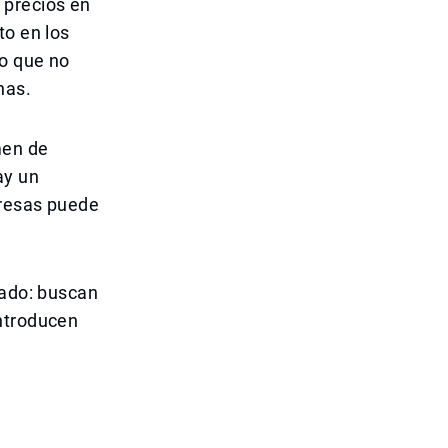
 precios en
to en los
vo que no
nas.
men de
ay un
presas puede
rado: buscan
introducen