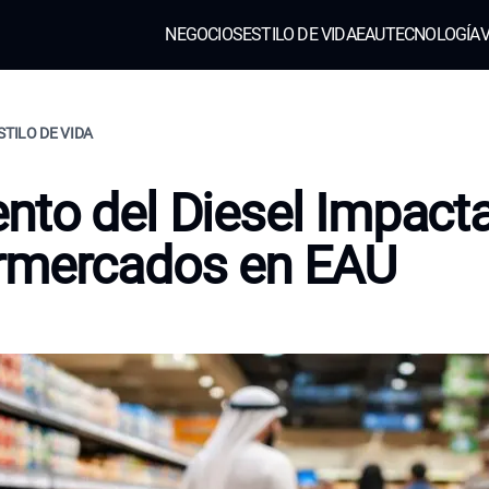
NEGOCIOS
ESTILO DE VIDA
EAU
TECNOLOGÍA
V
STILO DE VIDA
to del Diesel Impact
rmercados en EAU