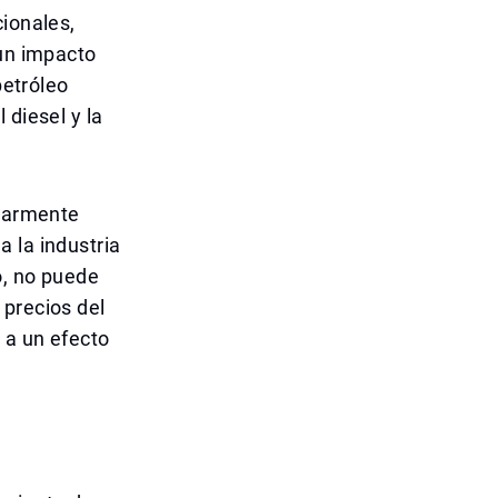
cionales,
 un impacto
petróleo
 diesel y la
ularmente
 la industria
o, no puede
 precios del
 a un efecto