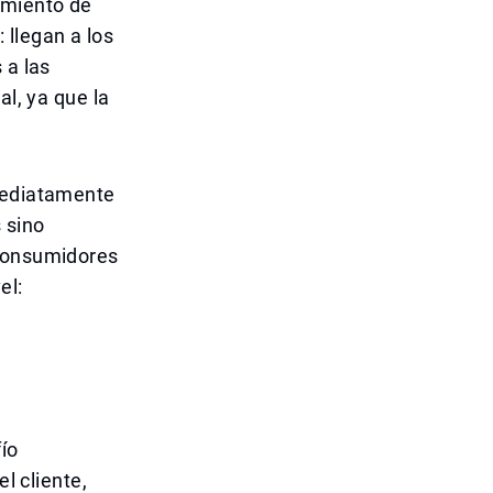
amiento de
llegan a los
 a las
al, ya que la
nmediatamente
 sino
 consumidores
el:
fío
l cliente,