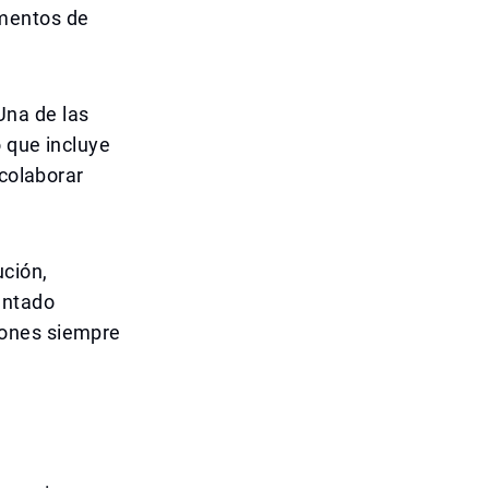
umentos de
Una de las
 que incluye
 colaborar
ución,
entado
iones siempre