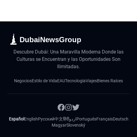
DubaiNewsGroup
Descubre Dubái: Una Maravilla Moderna Donde las
Culturas se Encuentran y las Oportunidades Son
Ilimitadas.
Negocios
Estilo de Vida
EAU
Tecnología
Viajes
Bienes Raíces
Español
English
Русский
中文
हिंदी
اردو
Português
Français
Deutsch
Magyar
Slovenský