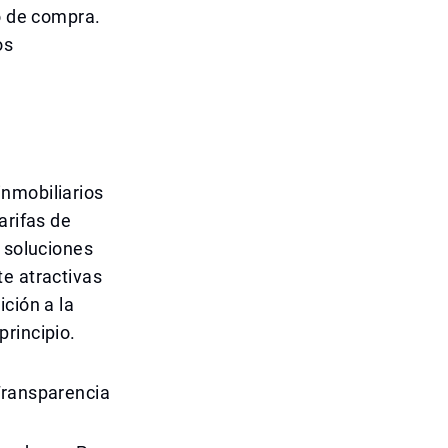
io de compra.
os
inmobiliarios
arifas de
y soluciones
te atractivas
ción a la
rincipio.
Transparencia