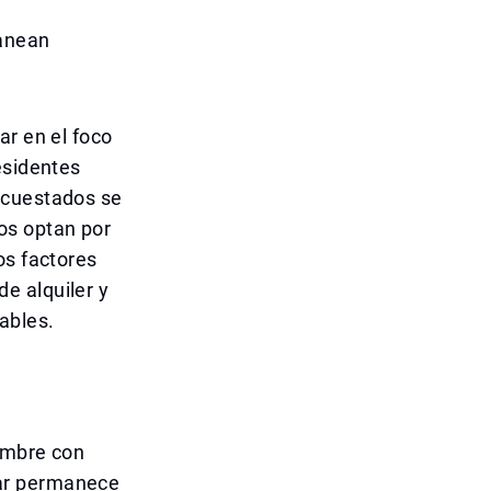
lanean
ar en el foco
esidentes
ncuestados se
os optan por
os factores
e alquiler y
ables.
iembre con
rar permanece