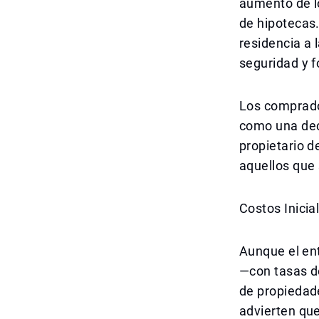
aumento de lo
de hipotecas.
residencia a 
seguridad y f
Los comprado
como una deci
propietario d
aquellos que 
Costos Inicia
Aunque el en
—con tasas d
de propiedade
advierten qu