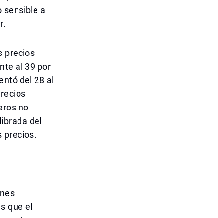
 sensible a
r.
s precios
nte al 39 por
entó del 28 al
precios
eros no
ibrada del
 precios.
enes
s que el