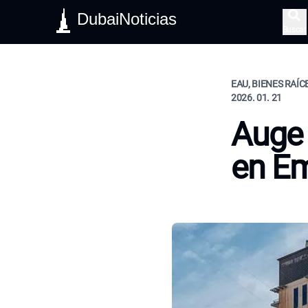
DubaiNoticias
Buscar
EAU, BIENES RAÍC
2026. 01. 21
Auge 
en Em