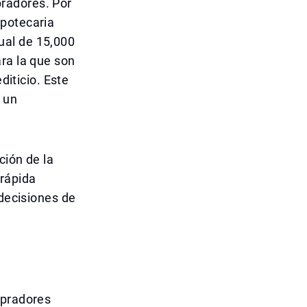
radores. Por
ipotecaria
ual de 15,000
ra la que son
diticio. Este
 un
ción de la
 rápida
 decisiones de
mpradores