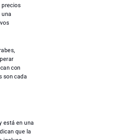
s precios
r una
ivos
rabes,
sperar
ican con
es son cada
y está en una
dican que la