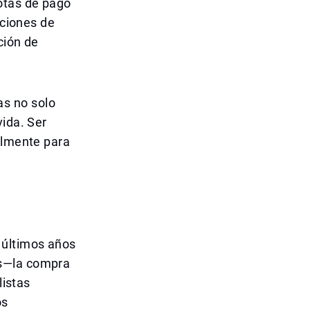
otas de pago
pciones de
ción de
s no solo
vida. Ser
almente para
 últimos años
os—la compra
listas
os