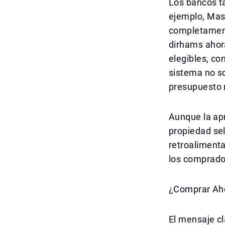
Los bancos t
ejemplo, Mas
completament
dirhams ahora
elegibles, con
sistema no so
presupuesto 
Aunque la apr
propiedad se
retroalimenta
los comprado
¿Comprar Aho
El mensaje cl