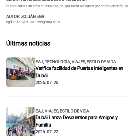
Si encuentras un error en esta página, por favor
avísanos por correo electrónico
.
AUTOR: ZOLTÁN EGRI
egri.zoltan@dubainewsgroup.com
Últimas noticias
EAU, TECNOLOGÍA, VIAJES, ESTILO DE VIDA
Verifica facilidad de Puertas Inteligentes en
Dubái
2026. 07. 25
EAU, VIAJES, ESTILO DE VIDA
Dubái Lanza Descuentos para Amigos y
Familia
2026. 07. 22