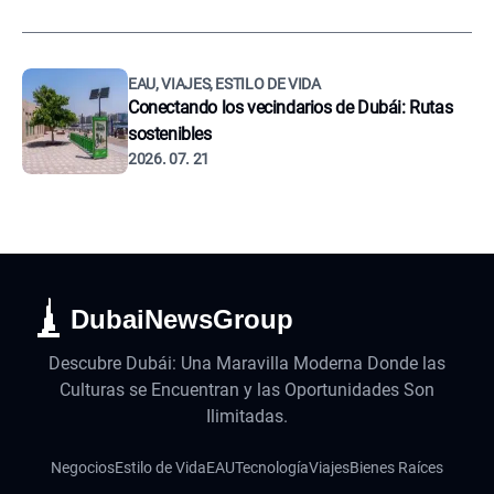
EAU, VIAJES, ESTILO DE VIDA
Conectando los vecindarios de Dubái: Rutas
sostenibles
2026. 07. 21
DubaiNewsGroup
Descubre Dubái: Una Maravilla Moderna Donde las
Culturas se Encuentran y las Oportunidades Son
Ilimitadas.
Negocios
Estilo de Vida
EAU
Tecnología
Viajes
Bienes Raíces