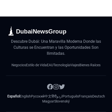
DubaiNewsGroup
Descubre Dubái: Una Maravilla Moderna Donde las
Culturas se Encuentran y las Oportunidades Son
Ilimitadas.
Negocios
Estilo de Vida
EAU
Tecnología
Viajes
Bienes Raíces
Español
English
Русский
中文
हिंदी
اردو
Português
Français
Deutsch
Magyar
Slovenský