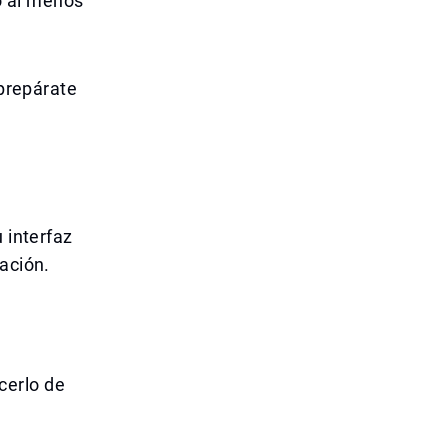
o al menos
 prepárate
 interfaz
ación.
cerlo de