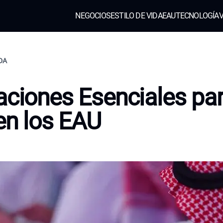
NEGOCIOS
ESTILO DE VIDA
EAU
TECNOLOGÍA
V
IDA
aciones Esenciales pa
 en los EAU