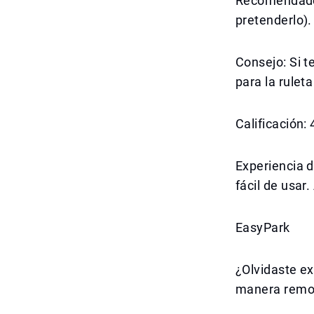
Recomendado 
pretenderlo).
Consejo: Si t
para la rulet
Calificación:
Experiencia d
fácil de usar
EasyPark
¿Olvidaste e
manera remot