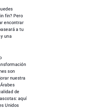
 puedes
in fin? Pero
ar encontrar
paseará a tu
ay una
o
ransformación
ones son
jorar nuestra
s Árabes
calidad de
ascotas: aquí
bes Unidos