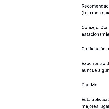
Recomendado 
(tú sabes qui
Consejo: Conf
estacionamie
Calificación:
Experiencia de
aunque algun
ParkMe
Esta aplicac
mejores lugar