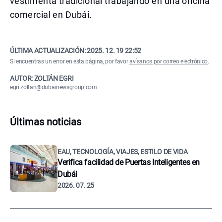
vestimenta tradicional trabajando en una oficina
comercial en Dubái.
ÚLTIMA ACTUALIZACIÓN:
2025. 12. 19 22:52
Si encuentras un error en esta página, por favor
avísanos por correo electrónico
.
AUTOR: ZOLTÁN EGRI
egri.zoltan@dubainewsgroup.com
Últimas noticias
EAU, TECNOLOGÍA, VIAJES, ESTILO DE VIDA
Verifica facilidad de Puertas Inteligentes en
Dubái
2026. 07. 25