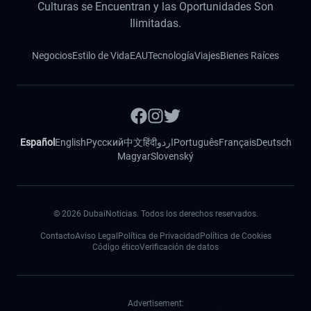
Culturas se Encuentran y las Oportunidades Son
Ilimitadas.
Negocios
Estilo de Vida
EAU
Tecnología
Viajes
Bienes Raíces
Español
English
Русский
中文
हिंदी
اردو
Português
Français
Deutsch
Magyar
Slovenský
©
2026
DubaiNoticias. Todos los derechos reservados.
Contacto
Aviso Legal
Política de Privacidad
Política de Cookies
Código ético
Verificación de datos
Advertisement: