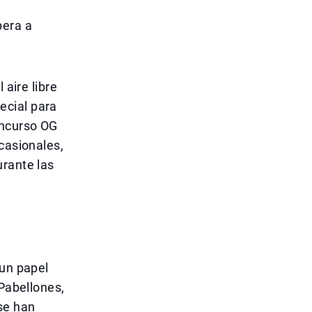
pera a
 aire libre
ecial para
oncurso OG
casionales,
urante las
 un papel
 Pabellones,
se han