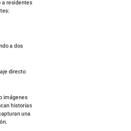
o a residentes
tes:
ando a dos
aje directo
no imágenes
can historias
capturan una
ión.