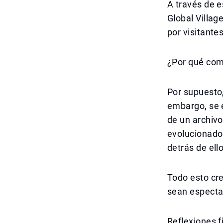
A través de e
Global Villag
por visitante
¿Por qué com
Por supuesto,
embargo, se e
de un archivo
evolucionado 
detrás de ello
Todo esto cr
sean espectad
Reflexiones f