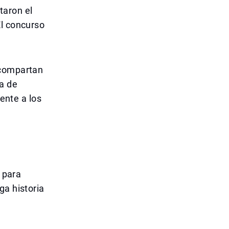
taron el
El concurso
 compartan
ca de
rente a los
s para
ga historia