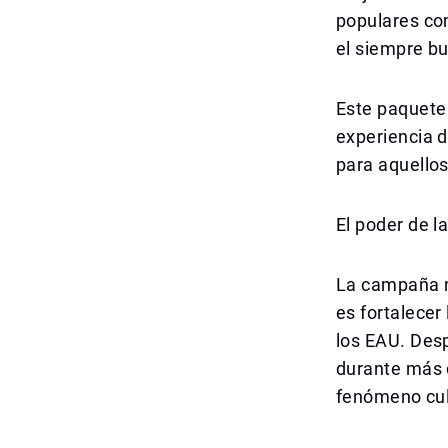
populares com
el siempre bu
Este paquete 
experiencia 
para aquello
El poder de l
La campaña no
es fortalecer
los EAU. Des
durante más 
fenómeno cul