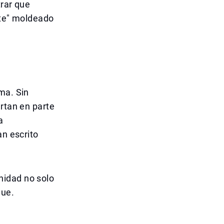
trar que
nte" moldeado
ma. Sin
ertan en parte
a
an escrito
nidad no solo
que.