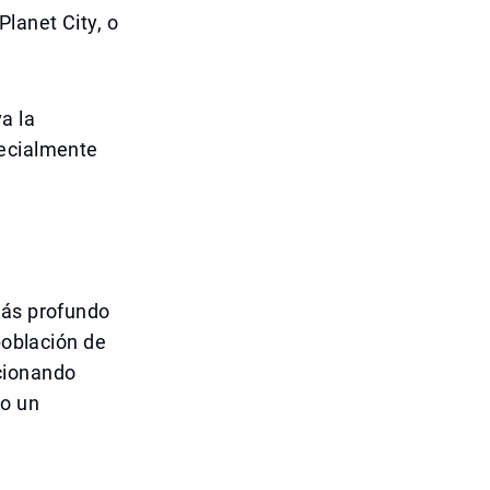
lanet City, o
a la
pecialmente
más profundo
población de
cionando
no un