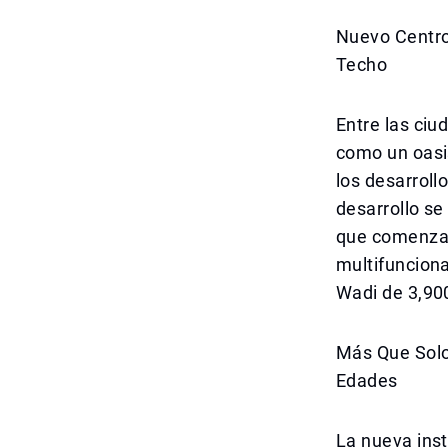
Nuevo Centro
Techo
Entre las ciu
como un oasis
los desarrol
desarrollo se
que comenzar
multifunciona
Wadi de 3,90
Más Que Solo
Edades
La nueva inst