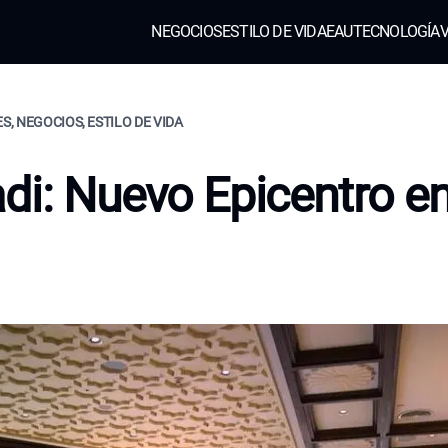
NEGOCIOS
ESTILO DE VIDA
EAU
TECNOLOGÍA
V
ES, NEGOCIOS, ESTILO DE VIDA
di: Nuevo Epicentro en