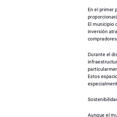
En el primer 
proporcionar
El municipio 
inversión atr
compradores 
Durante el di
infraestructu
particularmen
Estos espaci
especialment
Sostenibilida
Aunque el mun