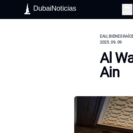
DubaiNoticias
Buscar
EAU, BIENES RAÍC
2025. 09. 09
Al Wa
Ain