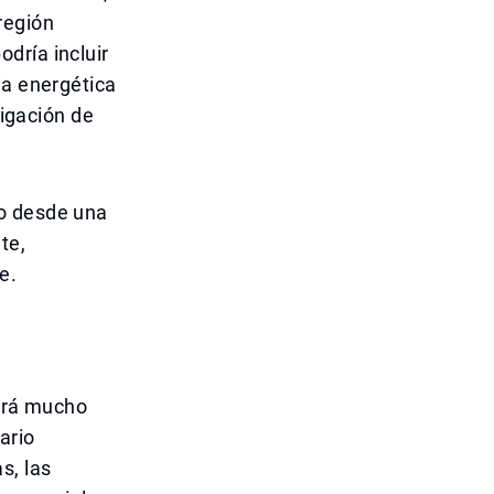
región
dría incluir
ia energética
rigación de
lo desde una
te,
e.
será mucho
ario
s, las