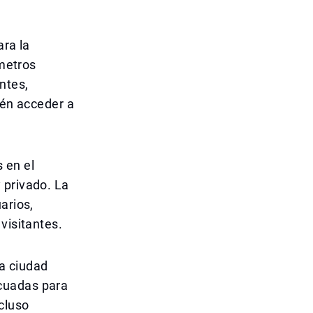
ara la
 metros
ntes,
ién acceder a
 en el
 privado. La
arios,
visitantes.
a ciudad
cuadas para
cluso