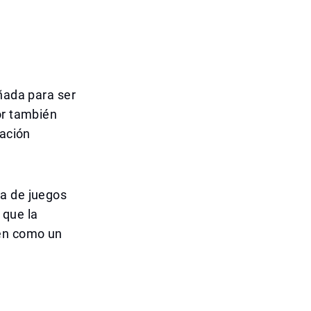
eñada para ser
or también
lación
ea de juegos
 que la
ién como un