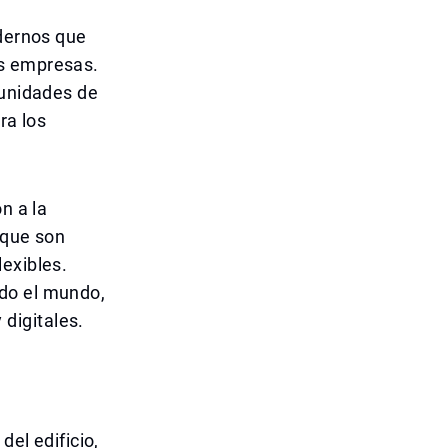
odernos que
as empresas.
tunidades de
ra los
n a la
 que son
exibles.
odo el mundo,
digitales.
del edificio,