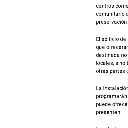
centros comer
comunitario 
preservación 
El edificio d
que ofrecerán
destinada no 
locales, sino
otras partes 
La instalació
programarán r
puede ofrecer
presenten.