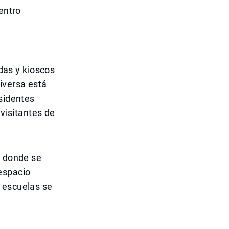
entro
,
ndas y kioscos
iversa está
esidentes
 visitantes de
, donde se
espacio
 escuelas se