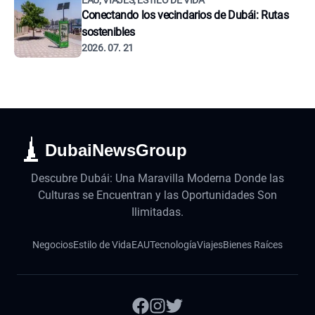
EAU, VIAJES, ESTILO DE VIDA
Conectando los vecindarios de Dubái: Rutas
sostenibles
2026. 07. 21
DubaiNewsGroup
Descubre Dubái: Una Maravilla Moderna Donde las
Culturas se Encuentran y las Oportunidades Son
Ilimitadas.
Negocios
Estilo de Vida
EAU
Tecnología
Viajes
Bienes Raíces