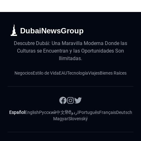
DubaiNewsGroup
Descubre Dubái: Una Maravilla Moderna Donde las
Culturas se Encuentran y las Oportunidades Son
Ilimitadas.
Negocios
Estilo de Vida
EAU
Tecnología
Viajes
Bienes Raíces
Español
English
Русский
中文
हिंदी
اردو
Português
Français
Deutsch
Magyar
Slovenský