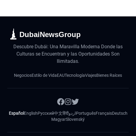
DubaiNewsGroup
Descubre Dubái: Una Maravilla Moderna Donde las
Culturas se Encuentran y las Oportunidades Son
Ilimitadas.
Negocios
Estilo de Vida
EAU
Tecnología
Viajes
Bienes Raíces
Español
English
Русский
中文
हिंदी
اردو
Português
Français
Deutsch
Magyar
Slovenský