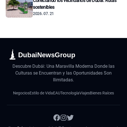
Conectando los vecindarios de Dubái: Rutas
sostenibles
2026. 07. 21
DubaiNewsGroup
Descubre Dubái: Una Maravilla Moderna Donde las
Culturas se Encuentran y las Oportunidades Son
Ilimitadas.
Negocios
Estilo de Vida
EAU
Tecnología
Viajes
Bienes Raíces