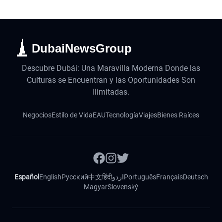
DubaiNewsGroup
Descubre Dubái: Una Maravilla Moderna Donde las
Culturas se Encuentran y las Oportunidades Son
Ilimitadas.
Negocios
Estilo de Vida
EAU
Tecnología
Viajes
Bienes Raíces
Español
English
Русский
中文
हिंदी
اردو
Português
Français
Deutsch
Magyar
Slovenský