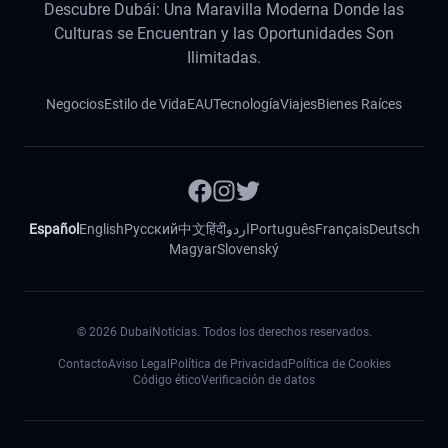
Descubre Dubái: Una Maravilla Moderna Donde las
Culturas se Encuentran y las Oportunidades Son
Ilimitadas.
Negocios
Estilo de Vida
EAU
Tecnología
Viajes
Bienes Raíces
Español
English
Русский
中文
हिंदी
اردو
Português
Français
Deutsch
Magyar
Slovenský
©
2026
DubaiNoticias. Todos los derechos reservados.
Contacto
Aviso Legal
Política de Privacidad
Política de Cookies
Código ético
Verificación de datos